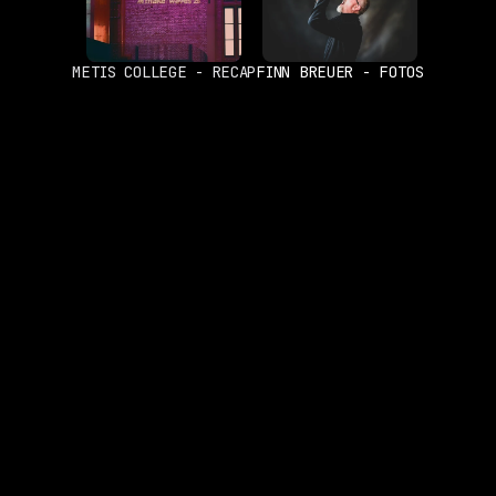
METIS COLLEGE - RECAP
FINN BREUER - FOTOS
ADRESSE
NAVIGATION
Wer ich bin
Gebeschusstr. 56
Arbeiten
65929 Frankfurt am Main
Leistungen
Germany
Lösungen/Preise
SOCIALS
RECHTLICHES